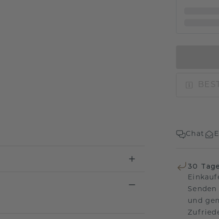
BEST
Chat
E
30 Tag
Einkauf
Senden 
und gen
Zufriede