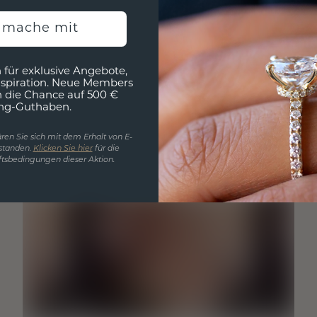
h mache mit
 für exklusive Angebote,
nspiration. Neue Members
h die Chance auf 500 €
ng-Guthaben.
ren Sie sich mit dem Erhalt von E-
standen.
Klicken Sie hier
für die
tsbedingungen dieser Aktion.