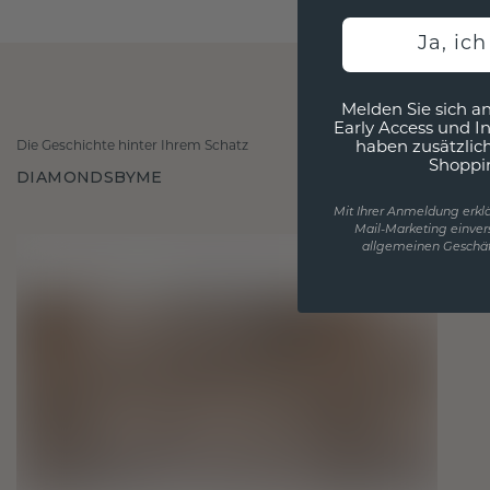
Ja, ic
Melden Sie sich an
Early Access und I
Die Geschichte hinter Ihrem Schatz
haben zusätzlic
Shoppi
DIAMONDSBYME
Mit Ihrer Anmeldung erklä
Mail-Marketing einver
allgemeinen Geschäf