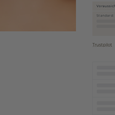
Voraussic
Standard
:
Trustpilot