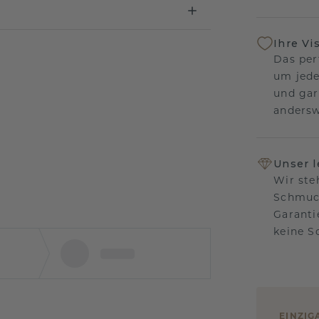
Ihre Vi
Das per
um jede
und gar
andersw
Unser 
Wir ste
Schmuck
Garanti
keine 
EINZIG