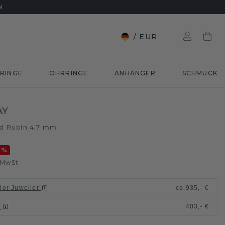
N
/
EUR
RINGE
OHRRINGE
ANHÄNGER
SCHMUCK
AY
ld
Rubin 4.7 mm
/
0
%
. MwSt
ller Juwelier
:
ca.
935,- €
n
:
403,- €