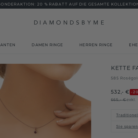
SONDERAKTION: 20 % RABATT AUF DIE GESAMTE KOLLEKTIO
MANTEN
DAMEN RINGE
HERREN RINGE
EHE
KETTE F
585 Roségo
532,- €
-2
665,- €
exkl
Traditione
Sie spare