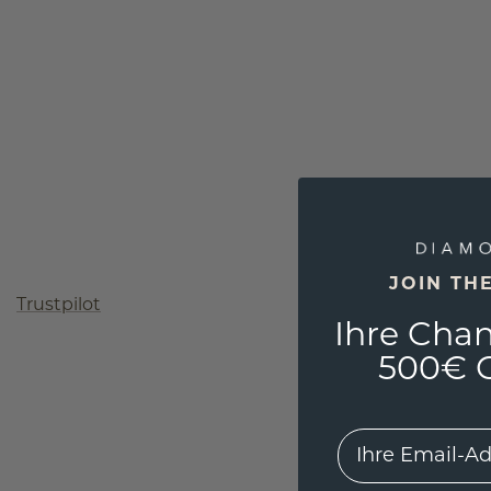
JOIN TH
Trustpilot
Ihre Chan
500€ G
EMail