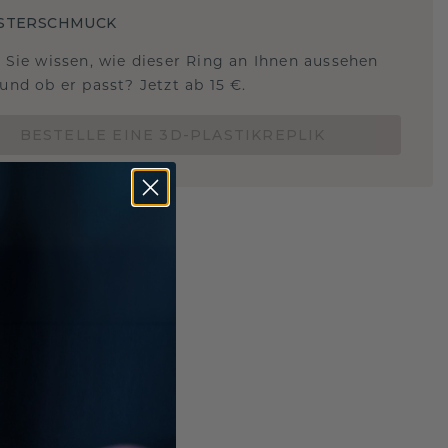
STERSCHMUCK
 Sie wissen, wie dieser Ring an Ihnen aussehen
und ob er passt? Jetzt ab 15 €.
BESTELLE EINE 3D-PLASTIKREPLIK