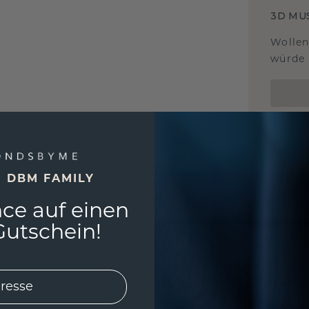
3D MU
Wollen
würde 
E DBM FAMILY
ce auf einen
utschein!