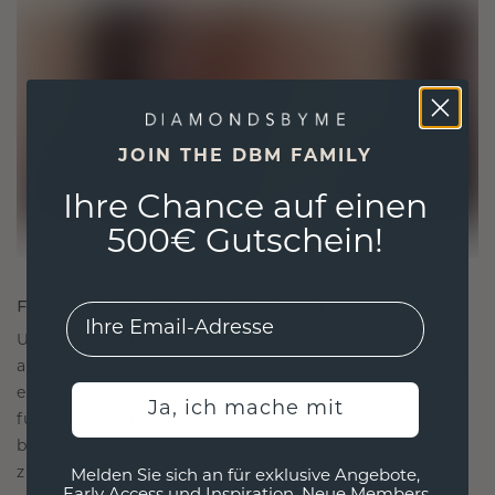
JOIN THE DBM FAMILY
Ihre Chance auf einen
500€ Gutschein!
FÜR VERBINDUNGEN GESCHAFFEN
EMail
Unsere Designphilosophie ist auf Verbindung
ausgelegt, wobei jedes Stück so gestaltet ist, dass
es die Zeit überdauert. Es wird zu Ihrem Symbol
Ja, ich mache mit
für Liebe und wertvolle Momente, das dazu
bestimmt ist, für immer getragen und geschätzt
zu werden.
Melden Sie sich an für exklusive Angebote,