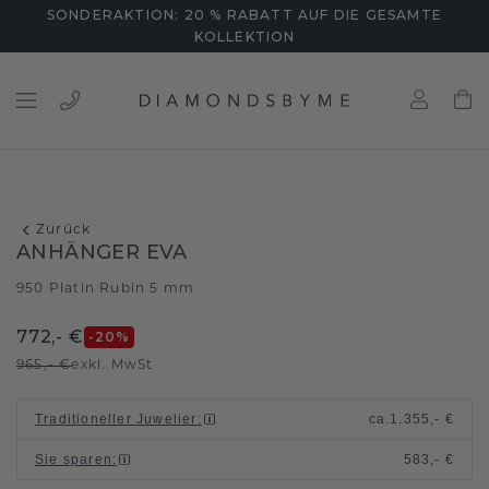
SONDERAKTION: 20 % RABATT AUF DIE GESAMTE
KOLLEKTION
Zurück
ANHÄNGER EVA
950 Platin
Rubin 5 mm
/
772,- €
-20
%
965,- €
exkl. MwSt
Traditioneller Juwelier
:
ca.
1.355,- €
Sie sparen
:
583,- €