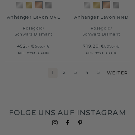
Anhänger Lavon OVL
Anhänger Lavon RND
Roségold
/
Roségold
/
Schwarz Diamant
Schwarz Diamant
452,- €
719,20 €
565,- €
899,- €
Exkl. MwSt. & Zölle
Exkl. MwSt. & Zölle
WEITER
1
2
3
4
5
FOLGE UNS AUF INSTAGRAM