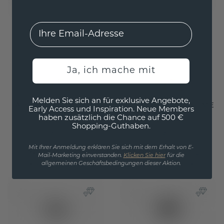
EMail
Ja, ich mache mit
Melden Sie sich an für exklusive Angebote,
Anhänger Celeste 1
Anhänger Frauke EME
Early Access und Inspiration. Neue Members
haben zusätzlich die Chance auf 500 €
Roségold
/
Roségold
/
Shopping-Guthaben.
Schwarz Diamant
Schwarz Diamant
Mit Ihrer Anmeldung erklären Sie sich mit dem Erhalt von E-
380,- €
871,20 €
475,- €
1.089,- €
Mail-Marketing einverstanden.
Klicken Sie hier
für die
allgemeinen Geschäftsbedingungen dieser Aktion.
Exkl. MwSt. & Zölle
Exkl. MwSt. & Zölle