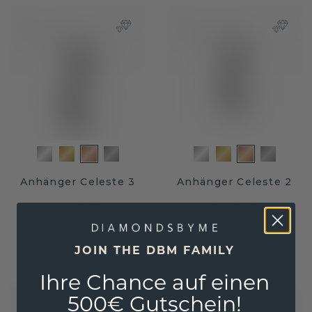
Anhänger Celeste 3
Anhänger Celeste 2
Roségold
/
Roségold
/
Schwarz Diamant
Schwarz Diamant
660,- €
508,- €
JOIN THE DBM FAMILY
825,- €
635,- €
Exkl. MwSt. & Zölle
Exkl. MwSt. & Zölle
Ihre Chance auf einen
500€ Gutschein!