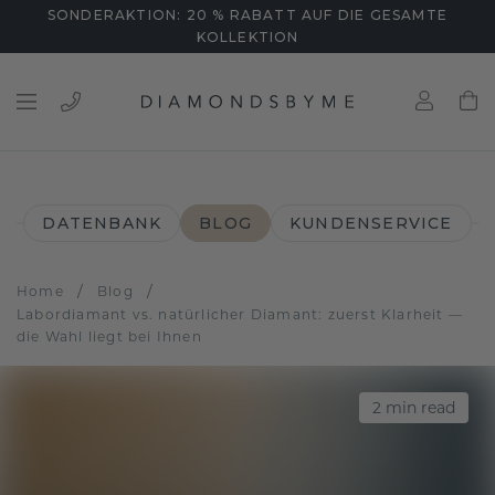
SONDERAKTION: 20 % RABATT AUF DIE GESAMTE
KOLLEKTION
DATENBANK
BLOG
KUNDENSERVICE
/
/
Home
Blog
Labordiamant vs. natürlicher Diamant: zuerst Klarheit —
die Wahl liegt bei Ihnen
2
min read