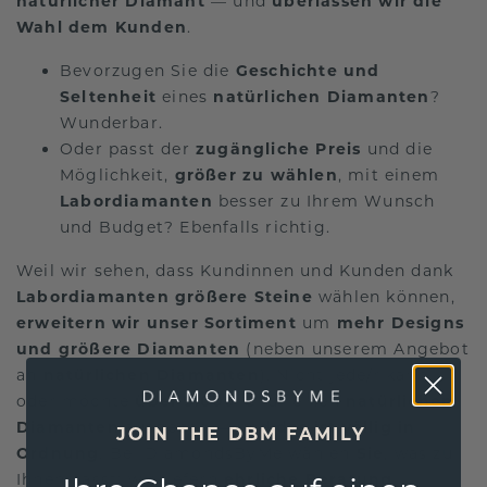
natürlicher Diamant
— und
überlassen wir die
Wahl dem Kunden
.
Bevorzugen Sie die
Geschichte und
Seltenheit
eines
natürlichen Diamanten
?
Wunderbar.
Oder passt der
zugängliche Preis
und die
Möglichkeit,
größer zu wählen
, mit einem
Labordiamanten
besser zu Ihrem Wunsch
und Budget? Ebenfalls richtig.
Weil wir sehen, dass Kundinnen und Kunden dank
Labordiamanten
größere Steine
wählen können,
erweitern wir unser Sortiment
um
mehr Designs
und größere Diamanten
(neben unserem Angebot
an
natürlichen Diamanten
). Nicht jede/r kann
oder möchte
über 5.000 €
für einen
natürlichen
Diamanten
ausgeben — und
das ist völlig in
JOIN THE DBM FAMILY
Ordnung
. Bei DiamondsByMe wählen
Sie
, was zu
Ihnen passt; wir liefern
ehrliche Beratung
,