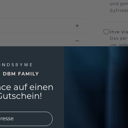
und gen
Zufriede
Ihre Vi
Das per
um jede
und gar
andersw
E DBM FAMILY
Unser 
ce auf einen
Wir ste
Schmuck
utschein!
Garanti
keine 