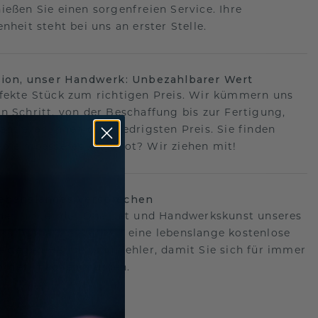
ießen Sie einen sorgenfreien Service. Ihre
nheit steht bei uns an erster Stelle.
sion, unser Handwerk: Unbezahlbarer Wert
fekte Stück zum richtigen Preis. Wir kümmern uns
n Schritt, von der Beschaffung bis zur Fertigung,
antieren Ihnen den niedrigsten Preis. Sie finden
o ein besseres Angebot? Wir ziehen mit!
lebenslanges Versprechen
hen hinter der Qualität und Handwerkskunst unseres
s.Deshalb bieten wir eine lebenslange kostenlose
e gegen Herstellungsfehler, damit Sie sich für immer
Sorgen machen müssen.