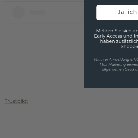
Ja, ic
Melden Sie sich an
Early Access und I
haben zusätzlic
Shoppi
Mit Ihrer Anmeldung erklä
Mail-Marketing einver
allgemeinen Geschäf
Trustpilot