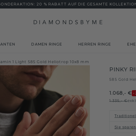
SONDERAKTION: 20 % RABATT AUF DIE GESAMTE KOLLEKTIO
MANTEN
DAMEN RINGE
HERREN RINGE
EHE
jamin 1 Light 585 Gold Heliotrop 10x8 mm
PINKY R
585 Gold
He
/
1.068,- €
-
1.335,- €
exk
Traditione
Sie spare