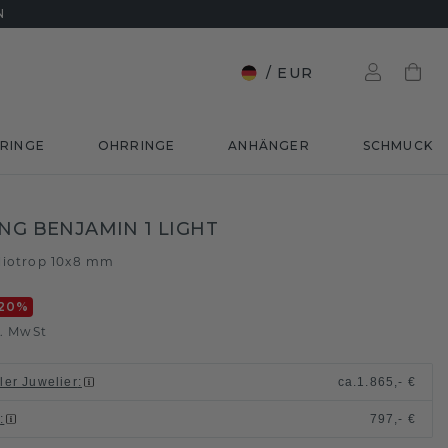
N
/
EUR
RINGE
OHRRINGE
ANHÄNGER
SCHMUCK
ING BENJAMIN 1 LIGHT
liotrop 10x8 mm
20
%
l. MwSt
ller Juwelier
:
ca.
1.865,- €
n
:
797,- €