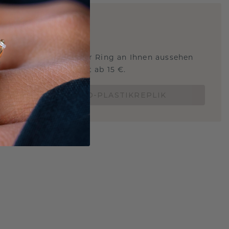
ARTIG
!
STERSCHMUCK
 Sie wissen, wie dieser Ring an Ihnen aussehen
und ob er passt? Jetzt ab 15 €.
BESTELLE EINE 3D-PLASTIKREPLIK