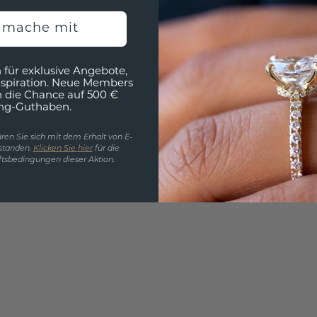
h mache mit
EINZIG
3D MU
 für exklusive Angebote,
Wollen
nspiration. Neue Members
h die Chance auf 500 €
würde 
ng-Guthaben.
ren Sie sich mit dem Erhalt von E-
standen.
Klicken Sie hier
für die
tsbedingungen dieser Aktion.