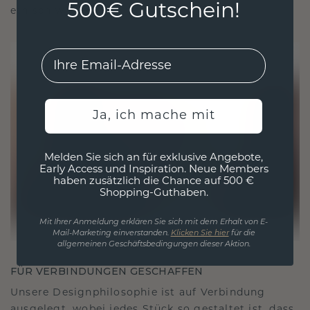
500€ Gutschein!
ethisch wie exquisit ist.
EMail
Ja, ich mache mit
Melden Sie sich an für exklusive Angebote,
Early Access und Inspiration. Neue Members
haben zusätzlich die Chance auf 500 €
Shopping-Guthaben.
Mit Ihrer Anmeldung erklären Sie sich mit dem Erhalt von E-
Mail-Marketing einverstanden.
Klicken Sie hier
für die
allgemeinen Geschäftsbedingungen dieser Aktion.
FÜR VERBINDUNGEN GESCHAFFEN
Unsere Designphilosophie ist auf Verbindung
ausgelegt, wobei jedes Stück so gestaltet ist, dass