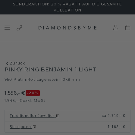
SONDERAKTION: 20 % RABATT AUF DIE GESAMTE
KOLLEKTION
Zurück
PINKY RING BENJAMIN 1 LIGHT
950 Platin
Rot Lagenstein 10x8 mm
/
1.556,- €
-20
%
1.945,- €
exkl. MwSt
Traditioneller Juwelier
:
ca.
2.719,- €
Sie sparen
:
1.163,- €