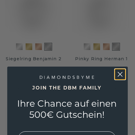
Siegelring Benjamin 2
Pinky Ring Herman 1
Platin
/
Rot Lagenstein
Platin
/
Rot Lagenstein
2.423,19 €
1.623,20 €
3.029,- €
2.029,- €
JOIN THE DBM FAMILY
Exkl. MwSt. & Zölle
Exkl. MwSt. & Zölle
Ihre Chance auf einen
500€ Gutschein!
EMail