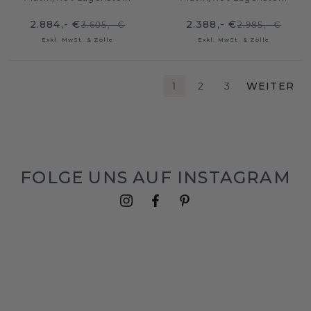
2.884,- €
2.388,- €
3.605,- €
2.985,- €
Exkl. MwSt. & Zölle
Exkl. MwSt. & Zölle
1
2
3
WEITER
FOLGE UNS AUF INSTAGRAM