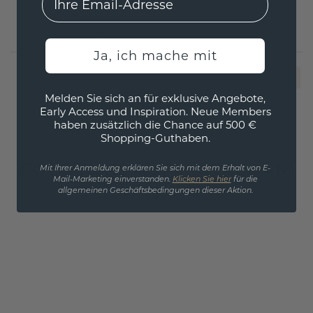
1.716,- €
2.145,- €
Exkl. MwSt. & Zölle
Ja, ich mache mit
1
Melden Sie sich an für exklusive Angebote,
Early Access und Inspiration. Neue Members
haben zusätzlich die Chance auf 500 €
Shopping-Guthaben.
FOLGE UNS AUF INSTAGRAM
Mit Ihrer Anmeldung erklären Sie sich mit dem Erhalt von E-
Mail-Marketing einverstanden.
Klicken Sie hier
für die
allgemeinen Geschäftsbedingungen dieser Aktion.