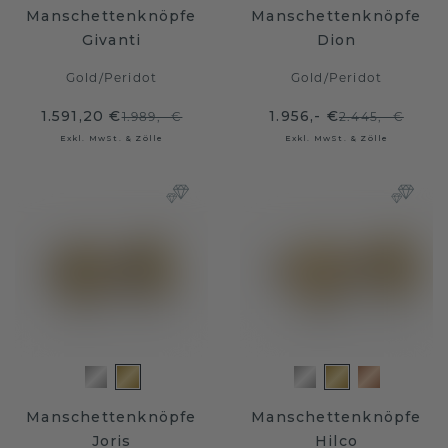
Manschettenknöpfe
Manschettenknöpfe
Givanti
Dion
Gold
/
Peridot
Gold
/
Peridot
1.591,20 €
1.956,- €
1.989,- €
2.445,- €
Exkl. MwSt. & Zölle
Exkl. MwSt. & Zölle
Manschettenknöpfe
Manschettenknöpfe
Joris
Hilco