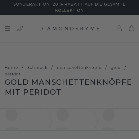
SONDERAKTION: 20 % RABATT AUF DIE GESAMTE
KOLLEKTION
/
/
/
/
Home
Schmuck
manschettenknöpfe
gold
peridot
GOLD MANSCHETTENKNÖPFE
MIT PERIDOT