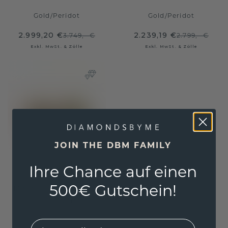
Gold
/
Peridot
Gold
/
Peridot
2.999,20 €
2.239,19 €
3.749,- €
2.799,- €
Exkl. MwSt. & Zölle
Exkl. MwSt. & Zölle
JOIN THE DBM FAMILY
Ihre Chance auf einen
500€ Gutschein!
Manschettenknöpfe
Demian
Gold
EMail