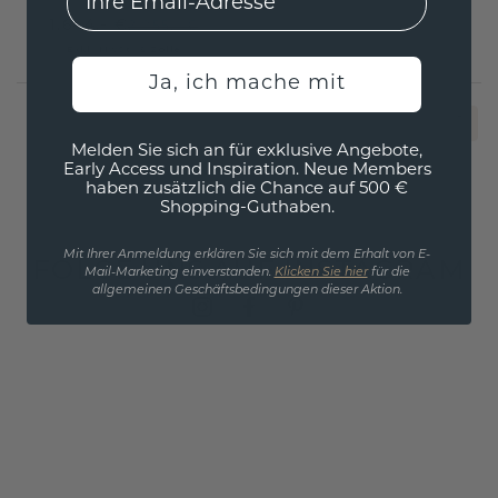
1.644,- €
2.055,- €
Exkl. MwSt. & Zölle
Ja, ich mache mit
1
Melden Sie sich an für exklusive Angebote,
Early Access und Inspiration. Neue Members
haben zusätzlich die Chance auf 500 €
Shopping-Guthaben.
Mit Ihrer Anmeldung erklären Sie sich mit dem Erhalt von E-
FOLGE UNS AUF INSTAGRAM
Mail-Marketing einverstanden.
Klicken Sie hier
für die
allgemeinen Geschäftsbedingungen dieser Aktion.