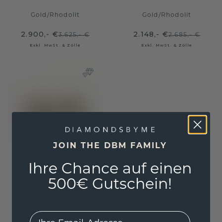
Gold
/
Rhodolit
Gold
/
Rhodolit
2.900,- €
2.148,- €
3.625,- €
2.685,- €
Exkl. MwSt. & Zölle
Exkl. MwSt. & Zölle
JOIN THE DBM FAMILY
Ihre Chance auf einen
500€ Gutschein!
Manschettenknöpfe
Demian
EMail
Gold