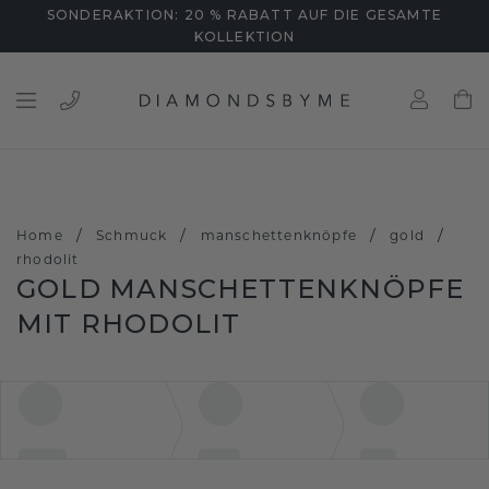
SONDERAKTION: 20 % RABATT AUF DIE GESAMTE
KOLLEKTION
/
/
/
/
Home
Schmuck
manschettenknöpfe
gold
rhodolit
GOLD MANSCHETTENKNÖPFE
MIT RHODOLIT