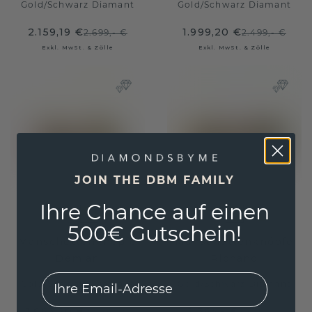
Gold
/
Schwarz Diamant
Gold
/
Schwarz Diamant
2.159,19 €
1.999,20 €
2.699,- €
2.499,- €
Exkl. MwSt. & Zölle
Exkl. MwSt. & Zölle
JOIN THE DBM FAMILY
Ihre Chance auf einen
500€ Gutschein!
Manschettenknöpfe
Manschettenknöpfe
Demian
Richano
EMail
Gold
/
Schwarz Diamant
Gold
/
Schwarz Diamant
1.663,20 €
2.364,- €