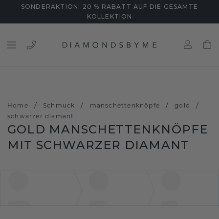
SONDERAKTION: 20 % RABATT AUF DIE GESAMTE
KOLLEKTION
/
/
/
/
Home
Schmuck
manschettenknöpfe
gold
schwarzer diamant
GOLD MANSCHETTENKNÖPFE
MIT SCHWARZER DIAMANT