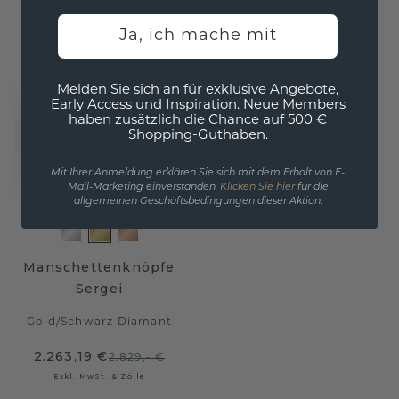
2.079,- €
2.955,- €
Exkl. MwSt. & Zölle
Exkl. MwSt. & Zölle
Ja, ich mache mit
Melden Sie sich an für exklusive Angebote,
Early Access und Inspiration. Neue Members
haben zusätzlich die Chance auf 500 €
Shopping-Guthaben.
Mit Ihrer Anmeldung erklären Sie sich mit dem Erhalt von E-
Mail-Marketing einverstanden.
Klicken Sie hier
für die
allgemeinen Geschäftsbedingungen dieser Aktion.
Manschettenknöpfe
Sergei
Gold
/
Schwarz Diamant
2.263,19 €
2.829,- €
Exkl. MwSt. & Zölle