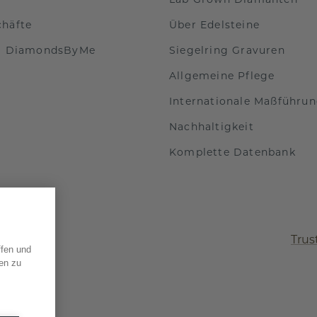
chäfte
Über Edelsteine
ei DiamondsByMe
Siegelring Gravuren
Allgemeine Pflege
Internationale Maßführu
Nachhaltigkeit
Komplette Datenbank
Trus
ffen und
en zu