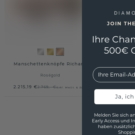
JOIN TH
Ihre Chan
500€ G
Manschettenknöpfe Richano
Mansch
EMail
Roségold
2.215,19 €
2.124,- 
2.769,- €
Exkl. MwSt. & Zölle
Ja, ic
Melden Sie sich an
Early Access und I
haben zusätzlic
Shoppi