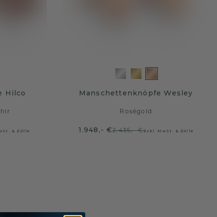
 Hilco
Manschettenknöpfe Wesley
hir
Roségold
1.948,- €
2.435,- €
wSt. & Zölle
Exkl. MwSt. & Zölle