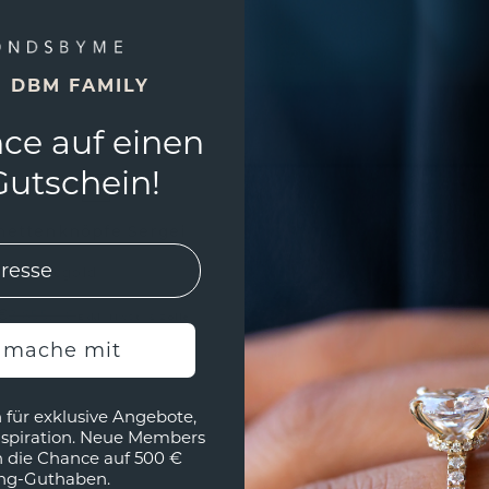
E DBM FAMILY
ce auf einen
utschein!
ettenknöpfe Sergei
Roségold
€
2.655,- €
Exkl. MwSt. & Zölle
h mache mit
 für exklusive Angebote,
nspiration. Neue Members
h die Chance auf 500 €
ng-Guthaben.