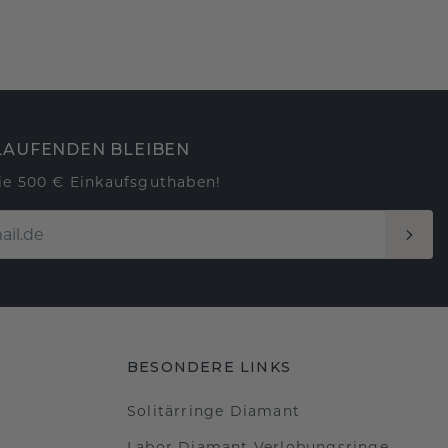
LAUFENDEN BLEIBEN
ie 500 € Einkaufsguthaben!
BESONDERE LINKS
Solitärringe Diamant
Labor Diamant Verlobungsringe