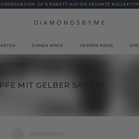
SONDERAKTION: 20 % RABATT AUF DIE GESAMTE KOLLEKTIO
MANTEN
DAMEN RINGE
HERREN RINGE
EHE
gelber saphir
FE MIT GELBER SAPHIR