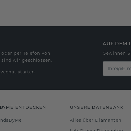
AUF DEM 
 oder per Telefon von
Gewinnen S
 sind wir geschlossen.
ivechat starten
BYME ENTDECKEN
UNSERE DATENBANK
ondsByMe
Alles über Diamanten
Lab Grown Diamanten