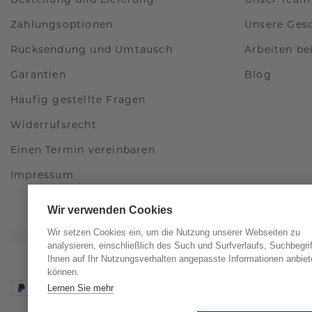
Zahlungsoptionen
Unsere Ges
Rücksendung und Umtausch
Arbeiten b
Garantien
Blog
Häufig gestellte Fragen
Widerrufsrecht
Einen Termin vereinbaren
Impressum
Wir verwenden Cookies
Wir setzen Cookies ein, um die Nutzung unserer Webseiten zu
analysieren, einschließlich des Such und Surfverlaufs, Suchbegri
Ihnen auf Ihr Nutzungsverhalten angepasste Informationen anbiet
können.
Lernen Sie mehr