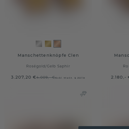
Manschettenknöpfe Clen
Mansc
Roségold
/
Gelb Saphir
Ro
3.207,20 €
2.180,-
4.009,- €
Exkl. MwSt. & Zölle