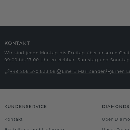
KONTAKT
Wir sind jeden Montag bis Freitag über unseren Chat
09:00 bis 17:00 Uhr erreichbar. Samstag und Sonntag
+49 206 570 833 08
Eine E-Mail senden
Einen L
KUNDENSERVICE
DIAMONDS
Kontakt
Über Diam
Bestellung und Lieferung
Unser Team