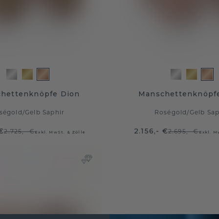
hettenknöpfe Dion
Manschettenknöpfe
ségold
/
Gelb Saphir
Roségold
/
Gelb Sap
 €
2.156,- €
2.725,- €
2.695,- €
Exkl. MwSt. & Zölle
Exkl. M