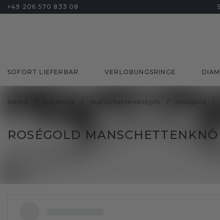
+49 206 570 833 08
SOFORT LIEFERBAR
VERLOBUNGSRINGE
DIA
/
/
/
/
Home
Schmuck
manschettenknöpfe
roségold
ROSÉGOLD MANSCHETTENKNÖP