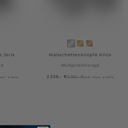
 Joris
Manschettenknöpfe Hilco
gd
Weißgold
/
Smaragd
2.556,- €
3.195,- €
wSt. & Zölle
Exkl. MwSt. & Zölle