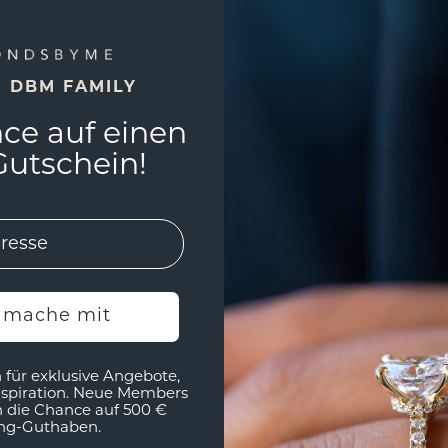
E DBM FAMILY
ce auf einen
utschein!
h mache mit
 für exklusive Angebote,
nspiration. Neue Members
h die Chance auf 500 €
ng-Guthaben.