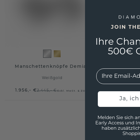
JOIN TH
Ihre Chan
500€ G
Manschettenknöpfe Demian
EMail
Weißgold
1.956,- €
2.445,- €
Exkl. MwSt. & Zölle
Ja, ic
Melden Sie sich an
Early Access und I
haben zusätzlic
Shoppi