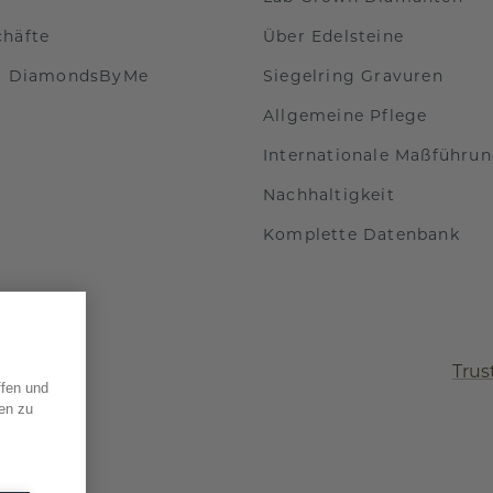
chäfte
Über Edelsteine
ei DiamondsByMe
Siegelring Gravuren
Allgemeine Pflege
Internationale Maßführu
Nachhaltigkeit
Komplette Datenbank
Trus
ffen und
en zu