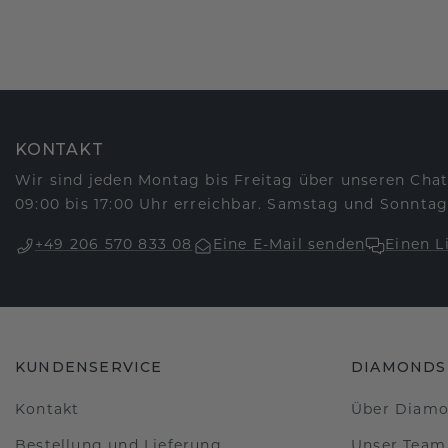
KONTAKT
Wir sind jeden Montag bis Freitag über unseren Chat
09:00 bis 17:00 Uhr erreichbar. Samstag und Sonntag
+49 206 570 833 08
Eine E-Mail senden
Einen L
KUNDENSERVICE
DIAMONDS
Kontakt
Über Diam
Bestellung und Lieferung
Unser Team