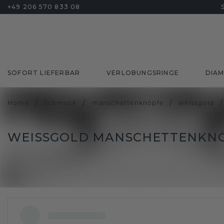
+49 206 570 833 08
SOFORT LIEFERBAR
VERLOBUNGSRINGE
DIA
/
/
/
/
Home
Schmuck
manschettenknöpfe
weissgold
WEISSGOLD MANSCHETTENKNÖ