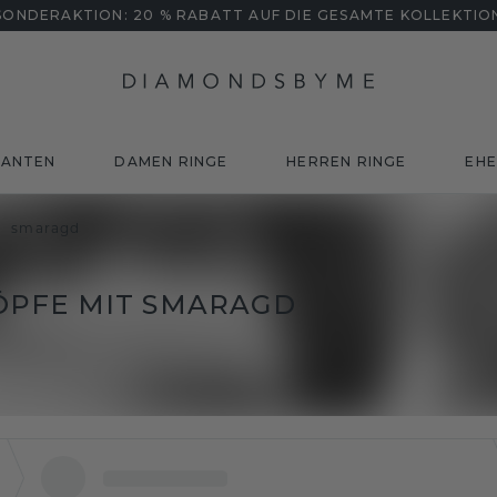
SONDERAKTION: 20 % RABATT AUF DIE GESAMTE KOLLEKTIO
MANTEN
DAMEN RINGE
HERREN RINGE
EHE
smaragd
PFE MIT SMARAGD