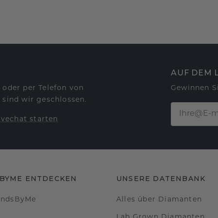
AUF DEM 
 oder per Telefon von
Gewinnen S
 sind wir geschlossen.
ivechat starten
BYME ENTDECKEN
UNSERE DATENBANK
ondsByMe
Alles über Diamanten
Lab Grown Diamanten