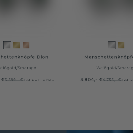
hettenknöpfe Dion
Manschettenknöpfe
eißgold
/
Smaragd
Weißgold
/
Smara
 €
3.804,- €
3.599,- €
4.755,- €
Exkl. MwSt. & Zölle
Exkl. M