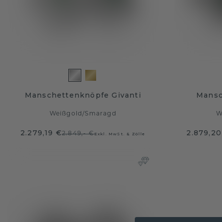
Manschettenknöpfe Givanti
Mansc
Weißgold
/
Smaragd
W
2.279,19 €
2.879,20
2.849,- €
Exkl. MwSt. & Zölle