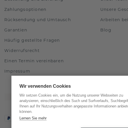
Zahlungsoptionen
Unsere Ges
Rücksendung und Umtausch
Arbeiten b
Garantien
Blog
Häufig gestellte Fragen
Widerrufsrecht
Einen Termin vereinbaren
Impressum
Wir verwenden Cookies
Wir setzen Cookies ein, um die Nutzung unserer Webseiten zu
analysieren, einschließlich des Such und Surfverlaufs, Suchbegri
Ihnen auf Ihr Nutzungsverhalten angepasste Informationen anbiet
können.
Lernen Sie mehr