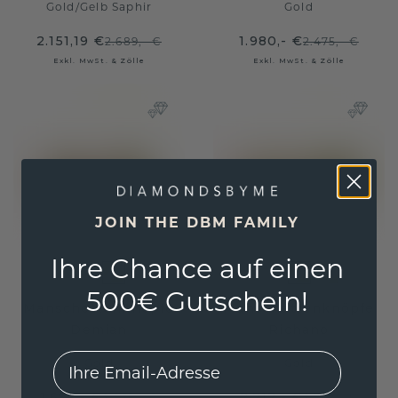
Gold
/
Gelb Saphir
Gold
2.151,19 €
1.980,- €
2.689,- €
2.475,- €
Exkl. MwSt. & Zölle
Exkl. MwSt. & Zölle
JOIN THE DBM FAMILY
Ihre Chance auf einen
500€ Gutschein!
Manschettenknöpfe
Manschettenknöpfe
Demian
Richano
EMail
Gold
Gold
1.652,- €
2.212,- €
2.065,- €
2.765,- €