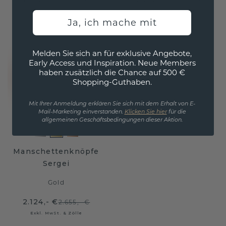
Exkl. MwSt. & Zölle
Exkl. MwSt. & Zölle
Ja, ich mache mit
Melden Sie sich an für exklusive Angebote,
Early Access und Inspiration. Neue Members
haben zusätzlich die Chance auf 500 €
Shopping-Guthaben.
Mit Ihrer Anmeldung erklären Sie sich mit dem Erhalt von E-
Mail-Marketing einverstanden.
Klicken Sie hier
für die
allgemeinen Geschäftsbedingungen dieser Aktion.
Manschettenknöpfe
Sergei
Gold
2.124,- €
2.655,- €
Exkl. MwSt. & Zölle