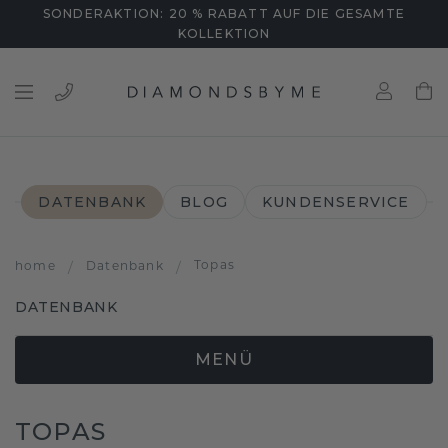
SONDERAKTION: 20 % RABATT AUF DIE GESAMTE
KOLLEKTION
DATENBANK
BLOG
KUNDENSERVICE
Topas
home
/
Datenbank
/
DATENBANK
MENÜ
TOPAS