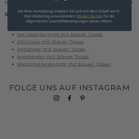
einem schönen, sternartigen Effekt im Inneren.
Mit Ihrer Anmeldung erklären Sie sich mit dem Erhalt von E-
Schmuck mit blauer Topas finden Sie hier:
Mail-Marketing einverstanden.
Klicken Sie hier
für die
allgemeinen Geschäftsbedingungen dieser Aktion.
Ringe mit blauer Topas
Verlobungsringe mit blauer Topas
Ohrringe mit blauer Topas
Anhänger mit blauer Topas
Armbänder mit blauer Topas
Manschettenknöpfe mit blauer Topas
FOLGE UNS AUF INSTAGRAM